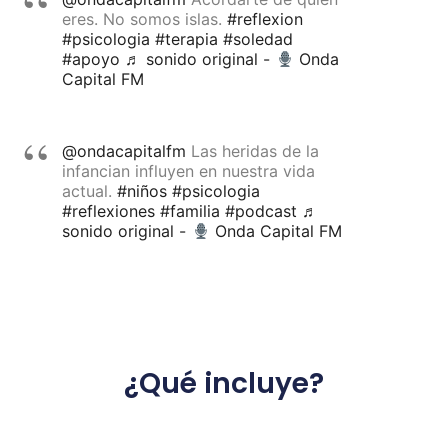
eres. No somos islas.
#reflexion
#psicologia
#terapia
#soledad
#apoyo
♬ sonido original -
Onda
Capital FM
@ondacapitalfm
Las heridas de la
infancian influyen en nuestra vida
actual.
#niños
#psicologia
#reflexiones
#familia
#podcast
♬
sonido original -
Onda Capital FM
¿Qué incluye?