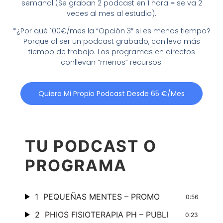
semanal (Se graban 2 podcast en 1 hora = se va 2
veces al mes al estudio).
*
¿Por qué 100€/mes la “Opción 3″ si es menos tiempo?
Porque al ser un podcast grabado, conlleva más
tiempo de trabajo. Los programas en directos
conllevan “menos” recursos.
Quiero Mi Propio Podcast Desde 65 €/mes
TU PODCAST O
PROGRAMA
1
PEQUEÑAS MENTES – PROMO
0:56
2
PHIOS FISIOTERAPIA PH – PUBLI
0:23